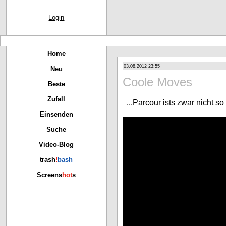
Login
Home
03.08.2012 23:55
Neu
Coole Moves
Beste
Zufall
...Parcour ists zwar nicht so 
Einsenden
Suche
Video-Blog
trash
!
bash
Screens
hot
s