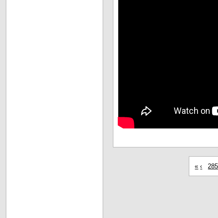
«
‹
28