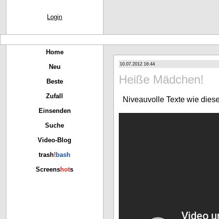
Login
Home
10.07.2012 16:44
Neu
Heiße Mädchen!
Beste
Zufall
Niveauvolle Texte wie diese
Einsenden
Suche
Video-Blog
trash
!
bash
Screens
hot
s