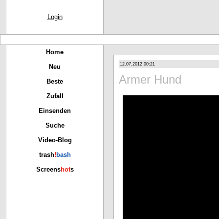
Login
Home
12.07.2012 00:21
Neu
Armer Hund
Beste
Zufall
Einsenden
Suche
Video-Blog
trash
!
bash
Screens
hot
s