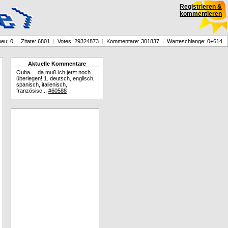
Registrieren &
kommentieren
neu: 0
|
Zitate: 6801
|
Votes: 29324873
|
Kommentare: 301837
|
Warteschlange: 0
+614
Aktuelle Kommentare
Ouha ... da muß ich jetzt noch
überlegen! 1. deutsch, englisch,
spanisch, italienisch,
französisc...
#60588