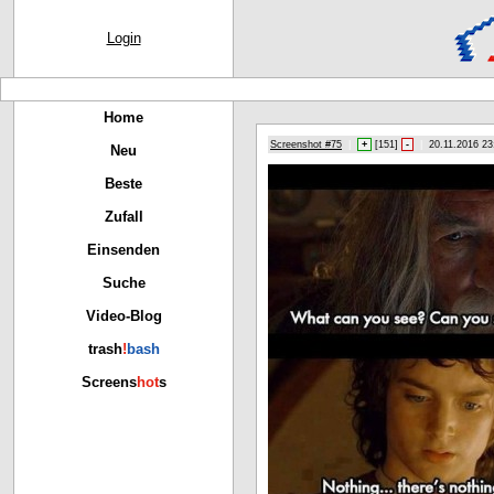
Login
Home
Screenshot #75
|
+
[
151
]
-
|
20.11.2016 23
Neu
Beste
Zufall
Einsenden
Suche
Video-Blog
trash
!
bash
Screens
hot
s