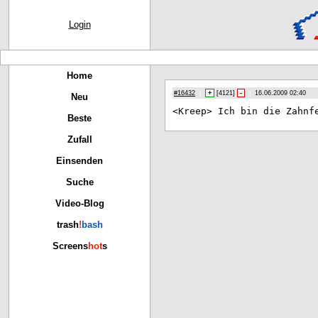
Login
Home
#16432
|
+
[
4121
]
-
|
16.06.2009 02:40
Neu
<Kr
eep> Ich bin die Zahnf
Beste
Zufall
Einsenden
Suche
Video-Blog
trash
!
bash
Screens
hot
s