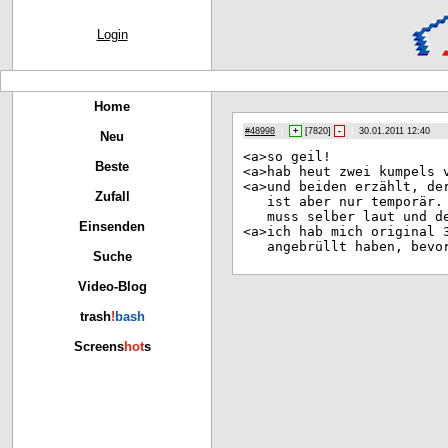
Login
Home
#48998
|
+
[
7820
]
-
|
30.01.2011 12:40
Neu
<a>
so geil!
Beste
<a>
hab heut zwei kumpels 
<a>
und beiden erzählt, de
Zufall
ist aber nur temporär.
muss selber laut und d
Einsenden
<a>
ich hab mich original 
angebrüllt haben, bevo
Suche
Video-Blog
trash
!
bash
Screens
hot
s