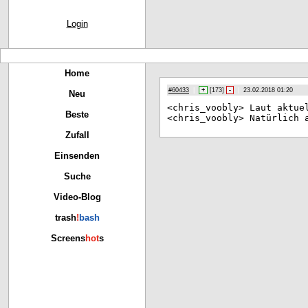
Login
Home
#60433
|
+
[
173
]
-
|
23.02.2018 01:20
Neu
<ch
ris_voobly> Laut aktue
Beste
<ch
ris_voobly> Natürlich 
Zufall
Einsenden
Suche
Video-Blog
trash
!
bash
Screens
hot
s