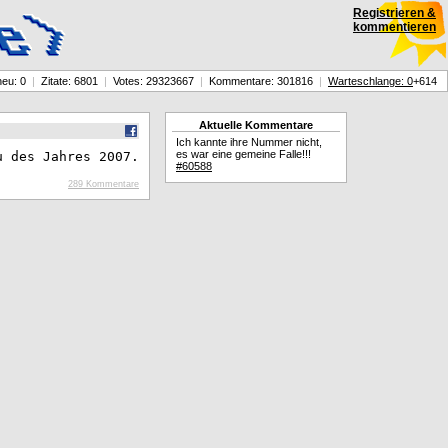
Registrieren &
kommentieren
neu: 0
|
Zitate: 6801
|
Votes: 29323667
|
Kommentare: 301816
|
Warteschlange: 0
+614
Aktuelle Kommentare
Ich kannte ihre Nummer nicht,
es war eine gemeine Falle!!!
u des Jahres 2007.
#60588
289 Kommentare