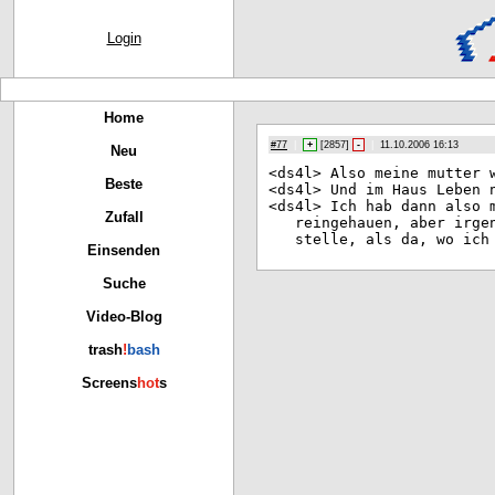
Login
Home
#77
|
+
[
2857
]
-
|
11.10.2006 16:13
Neu
<ds
4l> Also meine mutter 
Beste
<ds
4l> Und im Haus Leben 
<ds
4l> Ich hab dann also 
Zufall
reingehauen, aber irge
stelle, als da, wo ich
Einsenden
Suche
Video-Blog
trash
!
bash
Screens
hot
s