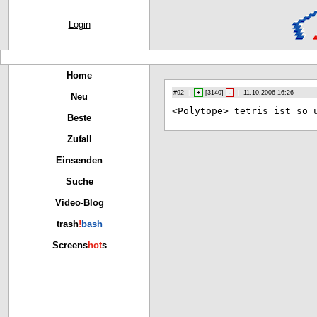
Login
Home
#92
|
+
[
3140
]
-
|
11.10.2006 16:26
Neu
<Po
lytope> tetris ist so 
Beste
Zufall
Einsenden
Suche
Video-Blog
trash
!
bash
Screens
hot
s